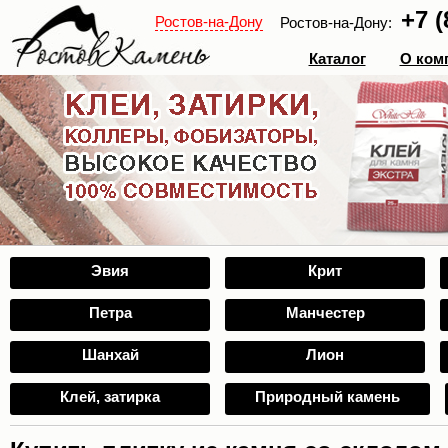
+7 (
Ростов-на-Дону
Ростов-на-Дону:
Каталог
О ком
Эвия
Крит
Петра
Манчестер
Шанхай
Лион
Клей, затирка
Природный камень