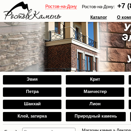
+7 (
Ростов-на-Дону
Ростов-на-Дону:
Каталог
О ком
Эвия
Крит
Петра
Манчестер
Шанхай
Лион
Клей, затирка
Природный камень
Магазин камня
»
Декора