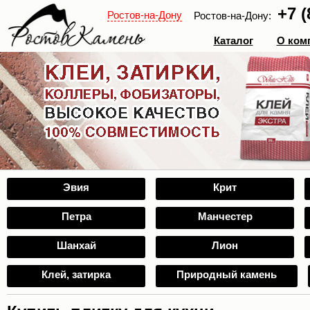
+7 (
Ростов-на-Дону
Ростов-на-Дону:
Каталог
О ком
Эвия
Крит
Петра
Манчестер
Шанхай
Лион
Клей, затирка
Природный камень