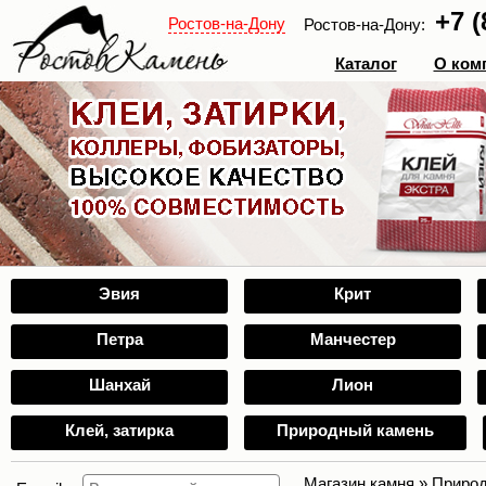
+7 (
Ростов-на-Дону
Ростов-на-Дону:
Каталог
О ком
Эвия
Крит
Петра
Манчестер
Шанхай
Лион
Клей, затирка
Природный камень
Магазин камня
»
Природ