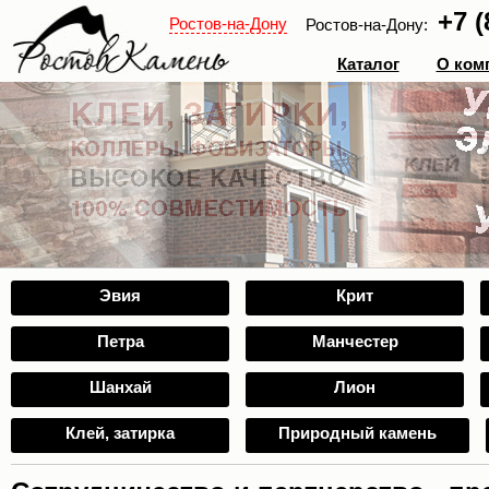
+7 (
Ростов-на-Дону
Ростов-на-Дону:
Каталог
О ком
Эвия
Крит
Петра
Манчестер
Шанхай
Лион
Клей, затирка
Природный камень