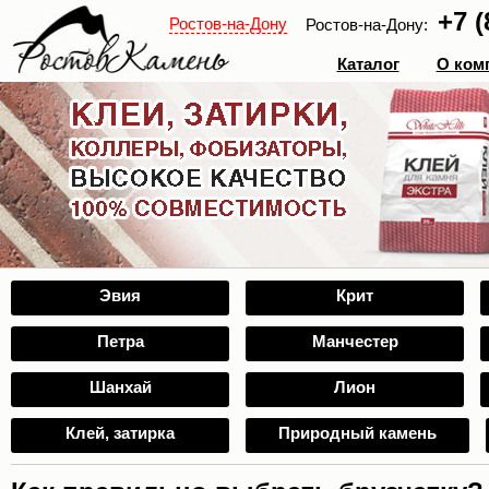
+7 (
Ростов-на-Дону
Ростов-на-Дону:
Каталог
О ком
Эвия
Крит
Петра
Манчестер
Шанхай
Лион
Клей, затирка
Природный камень