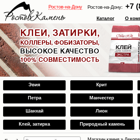
+7 (
Ростов-на-Дону
Ростов-на-Дону:
Каталог
О ком
Эвия
Крит
Петра
Манчестер
Шанхай
Лион
Клей, затирка
Природный камень
Магазин камня
»
Декора