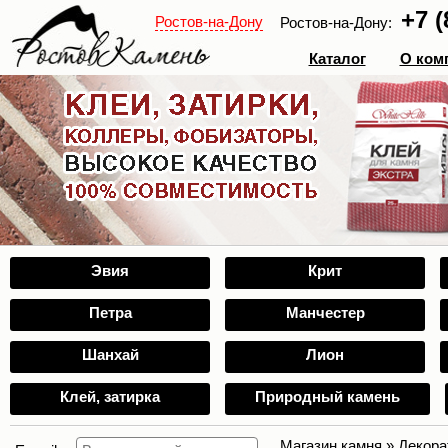
+7 (
Ростов-на-Дону
Ростов-на-Дону:
Каталог
О ком
Эвия
Крит
Петра
Манчестер
Шанхай
Лион
Клей, затирка
Природный камень
Магазин камня
»
Декора