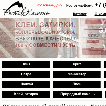
+7 (
Ростов-на-Дону
Ростов-на-Дону:
Каталог
О ком
Эвия
Крит
Петра
Манчестер
Шанхай
Лион
Клей, затирка
Природный камень