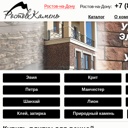
+7 (
Ростов-на-Дону
Ростов-на-Дону:
Каталог
О ком
Эвия
Крит
Петра
Манчестер
Шанхай
Лион
Клей, затирка
Природный камень