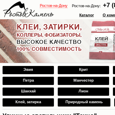
+7 (
Ростов-на-Дону
Ростов-на-Дону:
Каталог
О ком
Эвия
Крит
Петра
Манчестер
Шанхай
Лион
Клей, затирка
Природный камень