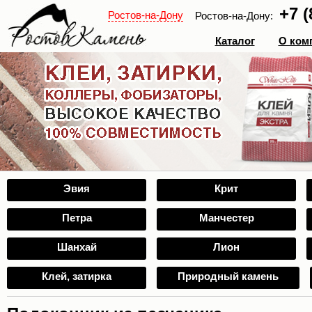
+7 (
Ростов-на-Дону
Ростов-на-Дону:
Каталог
О ком
Эвия
Крит
Петра
Манчестер
Шанхай
Лион
Клей, затирка
Природный камень