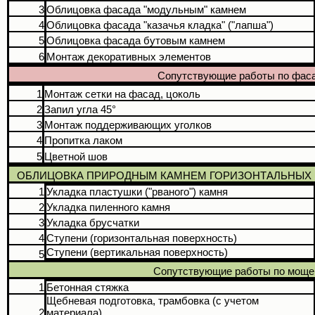
3
Облицовка фасада "модульным" камнем
4
Облицовка фасада "казачья кладка" ("лапша")
5
Облицовка фасада бутовым камнем
6
Монтаж декоративных элементов
Сопутствующие работы по фас
1
Монтаж сетки на фасад, цоколь
2
Запил угла 45°
3
Монтаж поддерживающих уголков
4
Пропитка лаком
5
Цветной шов
ОБЛИЦОВКА ПРИРОДНЫМ КАМНЕМ ГОРИЗОНТАЛЬНЫХ 
1
Укладка пластушки ("рваного") камня
2
Укладка пиленного камня
3
Укладка брусчатки
4
Ступени (горизонтальная поверхность)
Ступени (вертикальная поверхность)
5
Сопутствующие работы по мощ
1
Бетонная стяжка
Щебневая подготовка, трамбовка (с учетом
2
материала)