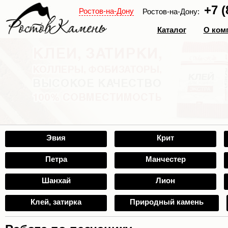
+7 (
Ростов-на-Дону
Ростов-на-Дону:
Каталог
О ком
Эвия
Крит
Петра
Манчестер
Шанхай
Лион
Клей, затирка
Природный камень