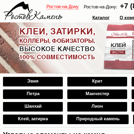
+7 (
Ростов-на-Дону
Ростов-на-Дону:
Каталог
О ком
Эвия
Крит
Петра
Манчестер
Шанхай
Лион
Клей, затирка
Природный камень