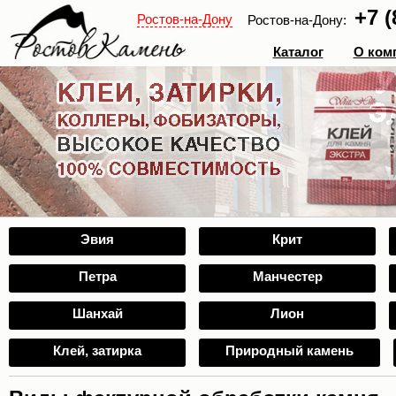
+7 (
Ростов-на-Дону
Ростов-на-Дону:
Каталог
О ком
Эвия
Крит
Петра
Манчестер
Шанхай
Лион
Клей, затирка
Природный камень