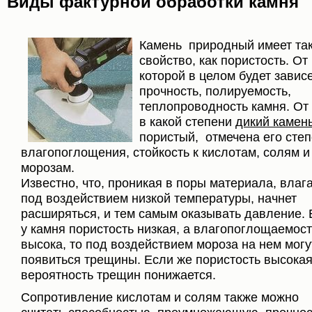
Виды фактурной обработки камня
Камень природный имеет та
свойство, как пористость. От
которой в целом будет завис
прочность, полируемость,
теплопроводность камня. От 
в какой степени
дикий камен
пористый, отмечена его сте
влагопоглощения, стойкость к кислотам, солям и
морозам.
Известно, что, проникая в поры материала, влага
под воздействием низкой температуры, начнет
расширяться, и тем самым оказывать давление. 
у камня пористость низкая, а влагопоглощаемост
высока, то под воздействием мороза на нем могу
появиться трещины. Если же пористость высокая
вероятность трещин понижается.
Сопротивление кислотам и солям также можно