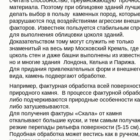
считать способностью, преумножающую прочнос
материала. Поэтому при облицовке зданий лучш
делать выбор в пользу каменных пород, которые
разрушаются под воздействиями агрессии внеш
факторов. Известняк пользуется стабильным сп
для выполнения облицовки цоколя зданий.
Доказательством тому могут служить не только
знаменитый на весь мир Московский Кремль, где
цоколь стен и даже башни выполнены из известн
но и многие здания Лондона, Кельна и Парижа.
Для придания привлекательных форм и внешнег
вида, камень подвергают обработке.
Например, фактурная обработка всей поверхнос
природного камня. В процессе фактурной обрабо
либо подчеркиваются природные особенности ка
либо затушевываются.
Для получения фактуры «Скала» от камня
откалывают большие куски, и тем самым получа
резкие перепады рельефа поверхности (5-15 см)
Подобная обработка может вестись как в ручном,