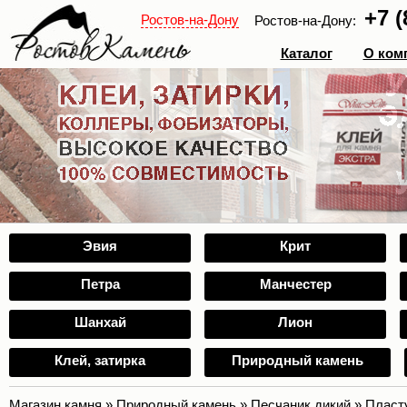
+7 (
Ростов-на-Дону
Ростов-на-Дону:
Каталог
О ком
Эвия
Крит
Петра
Манчестер
Шанхай
Лион
Клей, затирка
Природный камень
Магазин камня
»
Природный камень
»
Песчаник дикий
»
Пласт