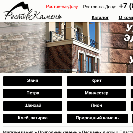
+7 (
Ростов-на-Дону
Ростов-на-Дону:
Каталог
О ком
Эвия
Крит
Петра
Манчестер
Шанхай
Лион
Клей, затирка
Природный камень
Магазин камня
»
Природный камень
»
Песчаник дикий
»
Пласт