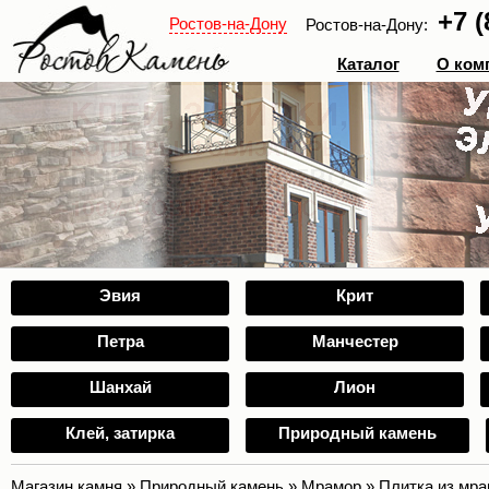
+7 (
Ростов-на-Дону
Ростов-на-Дону:
Каталог
О ком
Эвия
Крит
Петра
Манчестер
Шанхай
Лион
Клей, затирка
Природный камень
Магазин камня
»
Природный камень
»
Мрамор
»
Плитка из мр