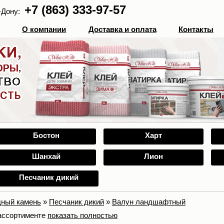
+7 (863) 333-97-57
-Дону:
г
О компании
Доставка и оплата
Контакты
Бостон
Харт
Шанхай
Лион
Песчаник дикий
ный камень
»
Песчаник дикий
»
Валун ландшафтный
ассортименте
показать полностью