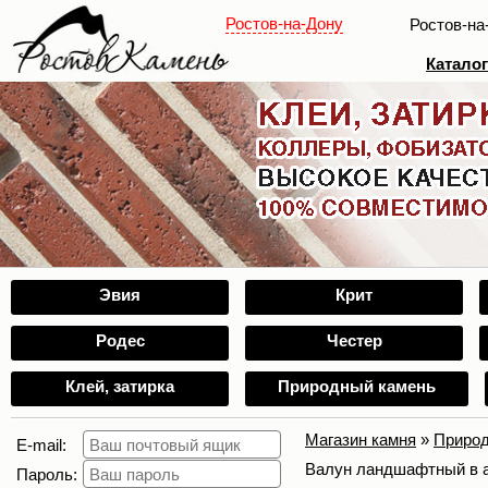
Ростов-на-Дону
Ростов-на
Катало
Эвия
Крит
Родес
Честер
Клей, затирка
Природный камень
Магазин камня
»
Природ
E-mail:
Валун ландшафтный в 
Пароль: