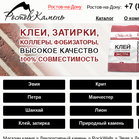
+7 (
Ростов-на-Дону
Ростов-на-Дону:
Каталог
О ком
Эвия
Крит
Петра
Манчестер
Шанхай
Лион
Клей, затирка
Природный камень
Магазин камня
»
Декоративный камень
»
RockWalls
»
Эвия
»
Д