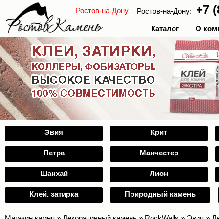
+7 (
Ростов-на-Дону
Ростов-на-Дону:
Каталог
О ком
Эвия
Крит
Петра
Манчестер
Шанхай
Лион
Клей, затирка
Природный камень
Магазин камня
»
Декоративный камень
»
RockWalls
»
Эвия
»
Д